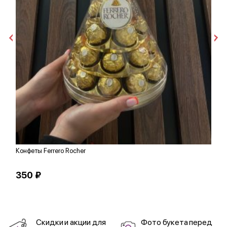
Конфеты Ferrero Rocher
Ш
350 ₽
1
Скидки и акции для
Фото букета перед