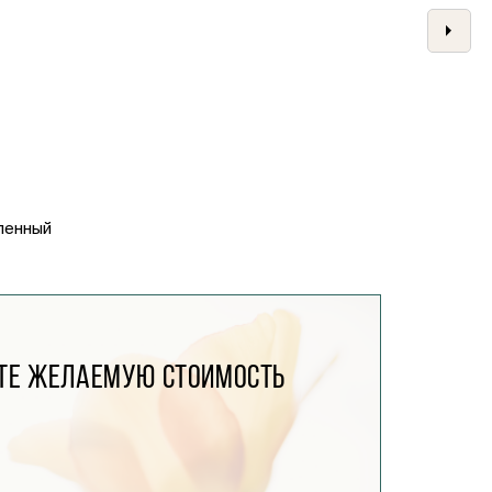
ленный
те желаемую стоимость
: