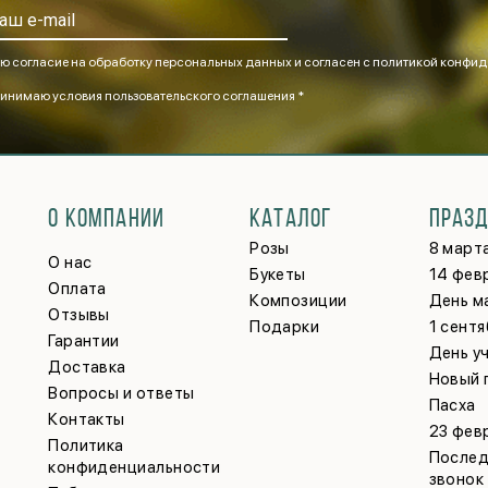
ю согласие на обработку персональных данных и согласен
с политикой конфид
инимаю
условия пользовательского соглашения *
О КОМПАНИИ
КАТАЛОГ
ПРАЗ
Розы
8 март
О нас
Букеты
14 фев
Оплата
Композиции
День м
Отзывы
Подарки
1 сент
Гарантии
День у
Доставка
Новый 
Вопросы и ответы
Пасха
Контакты
23 фев
Политика
Послед
конфиденциальности
звонок