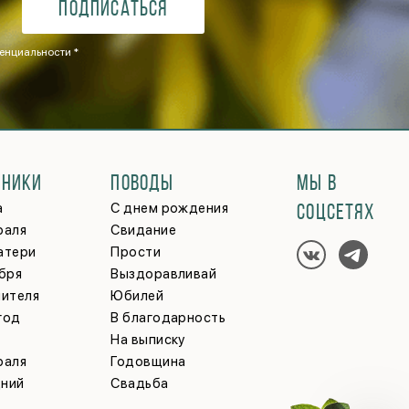
Подписаться
енциальности *
ДНИКИ
ПОВОДЫ
МЫ В
а
С днем рождения
СОЦСЕТЯХ
раля
Свидание
атери
Прости
ября
Выздоравливай
чителя
Юбилей
год
В благодарность
На выписку
раля
Годовщина
ний
Свадьба