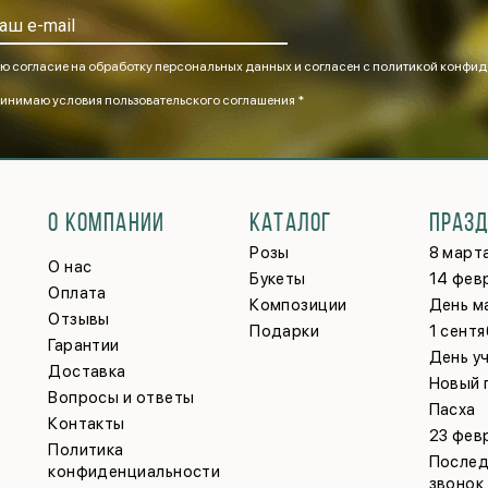
ю согласие на обработку персональных данных и согласен
с политикой конфид
инимаю
условия пользовательского соглашения *
О КОМПАНИИ
КАТАЛОГ
ПРАЗ
Розы
8 март
О нас
Букеты
14 фев
Оплата
Композиции
День м
Отзывы
Подарки
1 сент
Гарантии
День у
Доставка
Новый 
Вопросы и ответы
Пасха
Контакты
23 фев
Политика
Послед
конфиденциальности
звонок