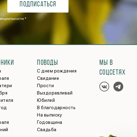
Подписаться
енциальности *
ДНИКИ
ПОВОДЫ
МЫ В
а
С днем рождения
СОЦСЕТЯХ
раля
Свидание
атери
Прости
ября
Выздоравливай
чителя
Юбилей
год
В благодарность
На выписку
раля
Годовщина
ний
Свадьба